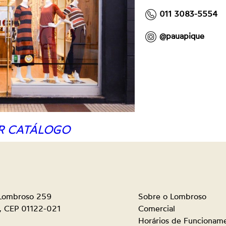
011 3083-5554
@pauapique
R CATÁLOGO
 Lombroso 259
Sobre o Lombroso
o, CEP 01122-021
Comercial
Horários de Funcionam